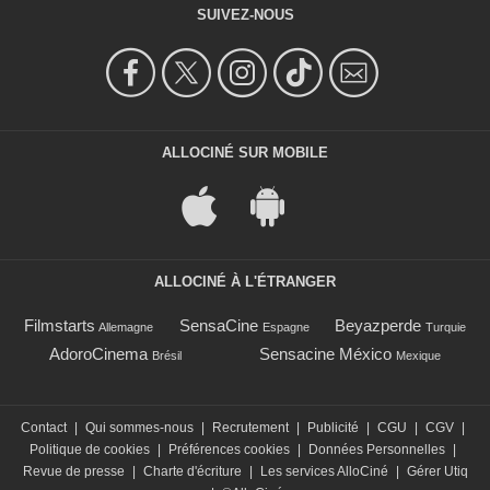
SUIVEZ-NOUS
ALLOCINÉ SUR MOBILE
ALLOCINÉ À L'ÉTRANGER
Filmstarts
SensaCine
Beyazperde
Allemagne
Espagne
Turquie
AdoroCinema
Sensacine México
Brésil
Mexique
Contact
|
Qui sommes-nous
|
Recrutement
|
Publicité
|
CGU
|
CGV
|
Politique de cookies
|
Préférences cookies
|
Données Personnelles
|
Revue de presse
|
Charte d'écriture
|
Les services AlloCiné
|
Gérer Utiq