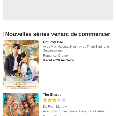
Nouvelles séries venant de commencer
Unlucky Bae
Avec
Mac Nattapat Nimjirawat
,
Tham Tupthong
Suwanrakanont
Romance
,
Drame
6 août 2026 sur Netflix
The Shards
De
Ryan Murphy
Avec
Igby Rigney
,
Homer Gere
,
Kaia Gerber