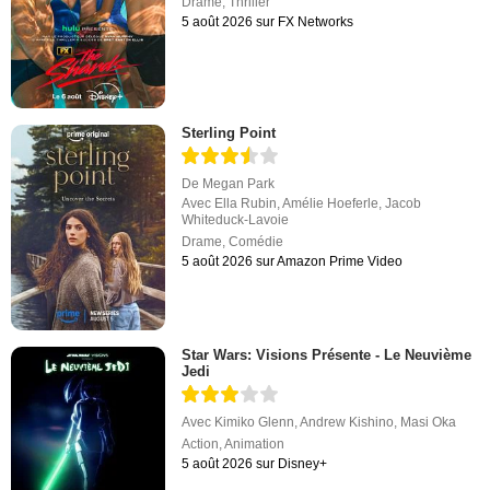
Drame
,
Thriller
5 août 2026 sur FX Networks
Sterling Point
De
Megan Park
Avec
Ella Rubin
,
Amélie Hoeferle
,
Jacob
Whiteduck-Lavoie
Drame
,
Comédie
5 août 2026 sur Amazon Prime Video
Star Wars: Visions Présente - Le Neuvième
Jedi
Avec
Kimiko Glenn
,
Andrew Kishino
,
Masi Oka
Action
,
Animation
5 août 2026 sur Disney+