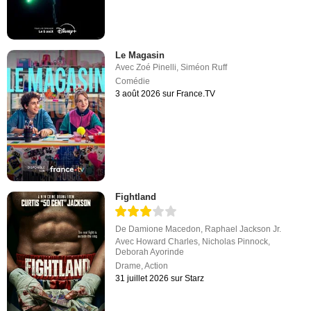
Le Magasin
Avec
Zoé Pinelli
,
Siméon Ruff
Comédie
3 août 2026 sur France.TV
Fightland
De
Damione Macedon
,
Raphael Jackson Jr.
Avec
Howard Charles
,
Nicholas Pinnock
,
Deborah Ayorinde
Drame
,
Action
31 juillet 2026 sur Starz