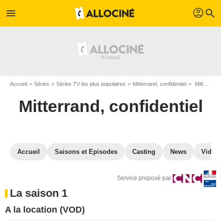
profil
menu
search
Accueil
Séries
Séries TV les plus populaires
Mitterrand, confidentiel
Mitterrand, confidentiel en VOD
Mitterrand, confidentiel
Accueil
Saisons et Episodes
Casting
News
Vidéo
Service proposé par
La saison 1
A la location (VOD)