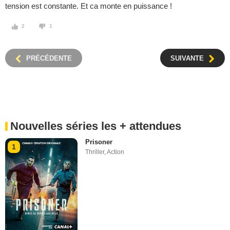
tension est constante. Et ca monte en puissance !
2
1
PRÉCÉDENTE
SUIVANTE
Nouvelles séries les + attendues
Prisoner
1
Thriller
,
Action