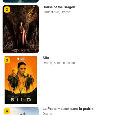
House of the Dragon
2
Fantastique
,
Drame
Silo
3
Drame
,
Science Fiction
La Petite maison dans la prairie
4
Drame