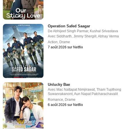
Operation Safed Saagar
De
Abhijeet Singh Parmar
,
Kushal Srivastava
Avec
Siddharth
,
Jimmy Shergill
,
Abhay Verma
Action
,
Drame
7 août 2026 sur Netflix
Unlucky Bae
Avec
Mac Nattapat Nimjirawat
,
Tham Tupthong
Suwanrakanont
,
Aun Napat Patcharachavalit
Romance
,
Drame
6 août 2026 sur Netflix