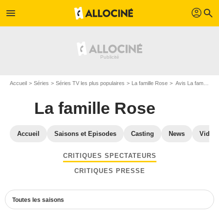
profil
menu
search
Accueil
Séries
Séries TV les plus populaires
La famille Rose
Avis La famille Rose
La famille Rose
Accueil
Saisons et Episodes
Casting
News
Vidéo
CRITIQUES SPECTATEURS
CRITIQUES PRESSE
Toutes les saisons