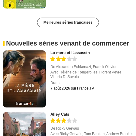
Meilleures séries françaises
Nouvelles séries venant de commencer
La mère et l'assassin
De
Alexandra Echkenazi
,
Franck Ollivier
Avec
Hélène de Fougerolles
,
Florent Peyre
,
Vittoria Di Savoia
Drame
7 août 2026 sur France.TV
Alley Cats
De
Ricky Gervais
Avec
Ricky Gervais
,
Tom Basden
,
Andrew Brooke