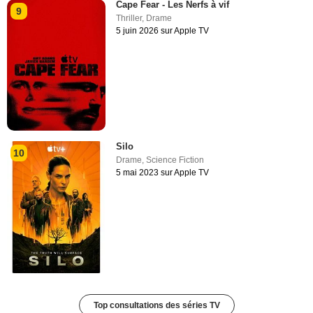
Cape Fear - Les Nerfs à vif
9
Thriller
,
Drame
5 juin 2026 sur Apple TV
Silo
10
Drame
,
Science Fiction
5 mai 2023 sur Apple TV
Top consultations des séries TV