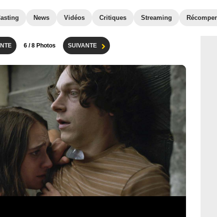
asting
News
Vidéos
Critiques
Streaming
Récompe
NTE
6
/ 8 Photos
SUIVANTE