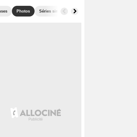
nses
Photos
Séries similaires