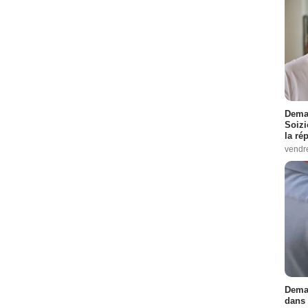
Demai
Soizi
la ré
vendr
Demai
dans 