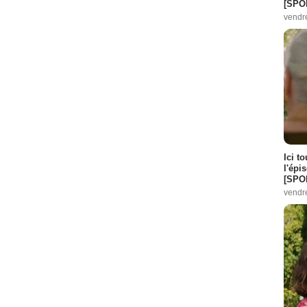
[SPO
vendr
Ici t
l'épi
[SPO
vendr