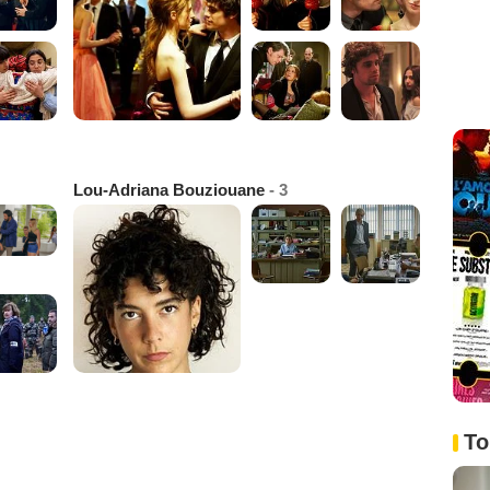
Lou-Adriana Bouziouane
- 3
To