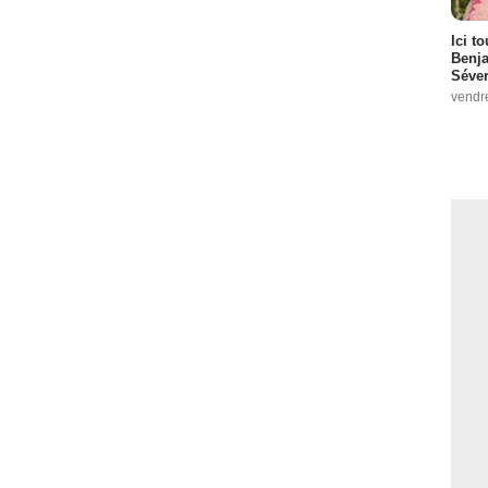
Ici t
Benj
Séver
vendr