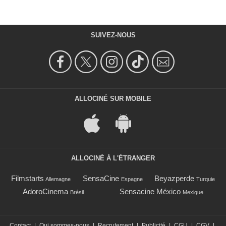
SUIVEZ-NOUS
ALLOCINÉ SUR MOBILE
ALLOCINÉ À L'ÉTRANGER
Filmstarts
SensaCine
Beyazperde
Allemagne
Espagne
Turquie
AdoroCinema
Sensacine México
Brésil
Mexique
Contact
|
Qui sommes-nous
|
Recrutement
|
Publicité
|
CGU
|
CGV
|