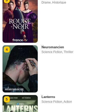
3
Drame
,
Historique
Neuromancien
4
Science Fiction
,
Thriller
Lanterns
5
Science Fiction
,
Action