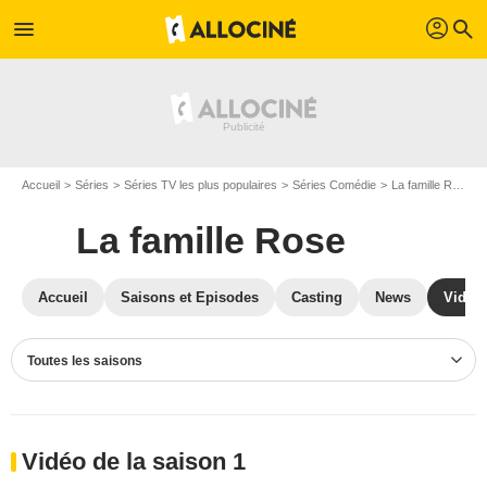
profil
menu
search
Accueil
Séries
Séries TV les plus populaires
Séries Comédie
La famille Rose
La famille Rose
Accueil
Saisons et Episodes
Casting
News
Vidéo
Toutes les saisons
Vidéo de la saison 1