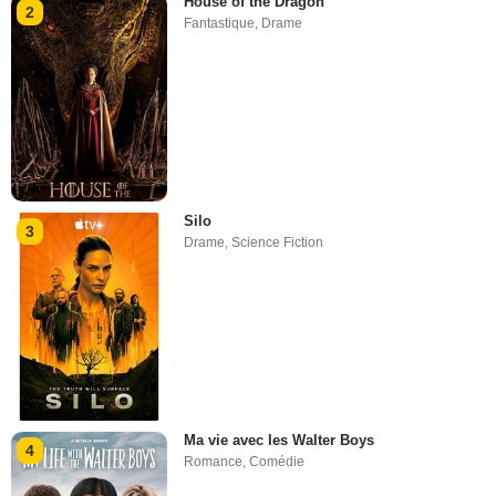
House of the Dragon
2
Fantastique
,
Drame
Silo
3
Drame
,
Science Fiction
Ma vie avec les Walter Boys
4
Romance
,
Comédie