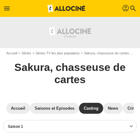
profil
menu
search
Accueil
Séries
Séries TV les plus populaires
Sakura, chasseuse de cartes
Sak
Sakura, chasseuse de
cartes
Accueil
Saisons et Episodes
Casting
News
Critiq
Saison 1