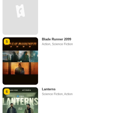
Blade Runner 2099
5
Action
,
Science Fiction
Lanterns
6
Science Fiction
,
Action