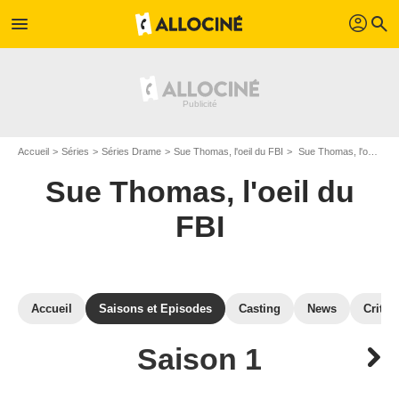
profil
menu
search
Accueil
Séries
Séries Drame
Sue Thomas, l'oeil du FBI
Sue Thomas, l'oeil du FBI : Episodes de la saison 1
Sue Thomas, l'oeil du
FBI
Accueil
Saisons et Episodes
Casting
News
Critiq
Saison 1