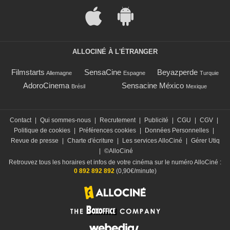
ALLOCINÉ À L'ÉTRANGER
Filmstarts
SensaCine
Beyazperde
Allemagne
Espagne
Turquie
AdoroCinema
Sensacine México
Brésil
Mexique
Contact
|
Qui sommes-nous
|
Recrutement
|
Publicité
|
CGU
|
CGV
|
Politique de cookies
|
Préférences cookies
|
Données Personnelles
|
Revue de presse
|
Charte d'écriture
|
Les services AlloCiné
|
Gérer Utiq
|
©AlloCiné
Retrouvez tous les horaires et infos de votre cinéma sur le numéro AlloCiné :
0 892 892 892
(0,90€/minute)