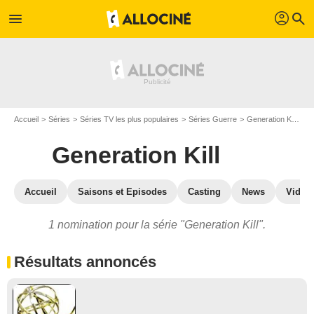
profil
menu
search
Accueil
Séries
Séries TV les plus populaires
Séries Guerre
Generation Kill
Ge
Generation Kill
Accueil
Saisons et Episodes
Casting
News
Vidéo
1 nomination pour la série "Generation Kill".
Résultats annoncés