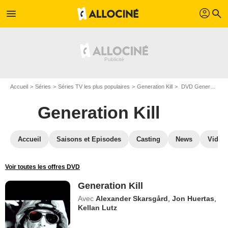
profil
menu
search
Accueil
Séries
Séries TV les plus populaires
Generation Kill
DVD Generation Kill
Generation Kill
Accueil
Saisons et Episodes
Casting
News
Vidéo
Voir toutes les offres DVD
Generation Kill
Avec
Alexander Skarsgård
,
Jon Huertas
,
Kellan Lutz