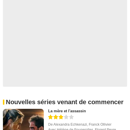
Nouvelles séries venant de commencer
La mère et l'assassin
De
Alexandra Echkenazi
,
Franck Ollivier
Avec
Hélène de Fougerolles
,
Florent Peyre
,