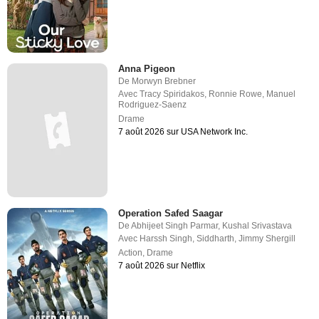
Anna Pigeon
De
Morwyn Brebner
Avec
Tracy Spiridakos
,
Ronnie Rowe
,
Manuel
Rodriguez-Saenz
Drame
7 août 2026 sur USA Network Inc.
Operation Safed Saagar
De
Abhijeet Singh Parmar
,
Kushal Srivastava
Avec
Harssh Singh
,
Siddharth
,
Jimmy Shergill
Action
,
Drame
7 août 2026 sur Netflix