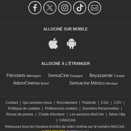
ALLOCINÉ SUR MOBILE
ALLOCINÉ À L'ÉTRANGER
Filmstarts
SensaCine
Beyazperde
Allemagne
Espagne
Turquie
AdoroCinema
Sensacine México
Brésil
Mexique
Contact
|
Qui sommes-nous
|
Recrutement
|
Publicité
|
CGU
|
CGV
|
Politique de cookies
|
Préférences cookies
|
Données Personnelles
|
Revue de presse
|
Charte d'écriture
|
Les services AlloCiné
|
Gérer Utiq
|
©AlloCiné
Retrouvez tous les horaires et infos de votre cinéma sur le numéro AlloCiné :