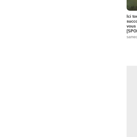
Ici t
succo
vous 
[SPO
samed