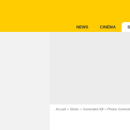
NEWS
CINÉMA
S
Accueil
Séries
Generation Kill
Photos Generatio