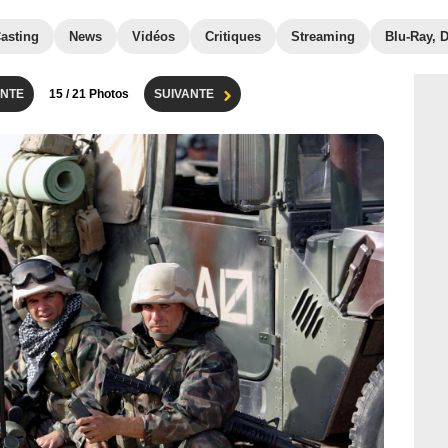
asting
News
Vidéos
Critiques
Streaming
Blu-Ray, 
NTE
15
/ 21 Photos
SUIVANTE