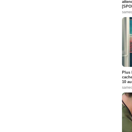
atten
[SPO
samed
Plus 
cache
10 au
samed