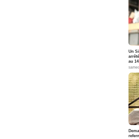
Un Si
arrêt
au 14
samed
Demai
refer