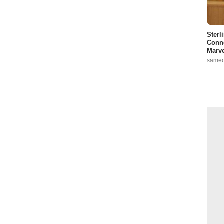
Sterl
Conno
Marve
samed