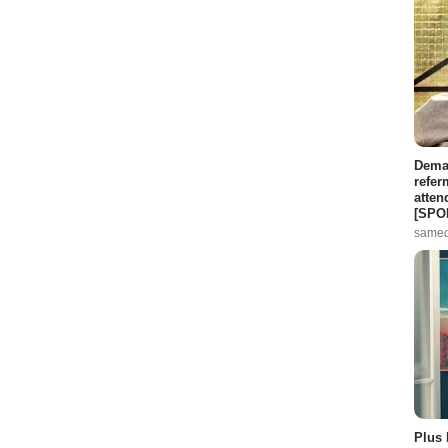
Demai
refer
atten
[SPO
samed
Plus 