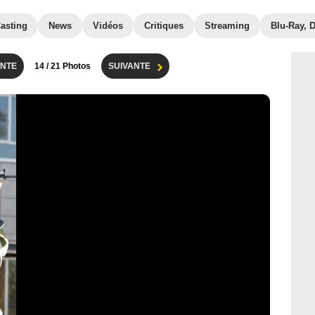
asting
News
Vidéos
Critiques
Streaming
Blu-Ray, 
NTE
14
/ 21 Photos
SUIVANTE