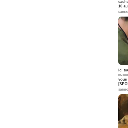
cache
10 au
samed
Ici t
succo
vous 
[SPO
samed