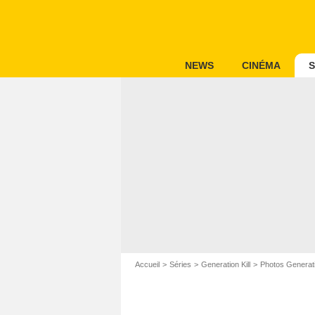
NEWS
CINÉMA
S
Accueil
Séries
Generation Kill
Photos Generatio