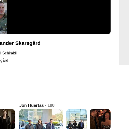
xander Skarsgård
l Schiraldi
sgård
Jon Huertas
- 190