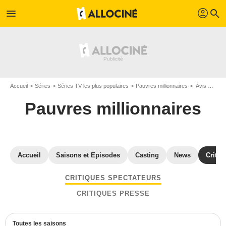
profil
menu
search
Accueil
Séries
Séries TV les plus populaires
Pauvres millionnaires
Avis Pauvres millionnaires
Pauvres millionnaires
Accueil
Saisons et Episodes
Casting
News
Critiq
CRITIQUES SPECTATEURS
CRITIQUES PRESSE
Toutes les saisons