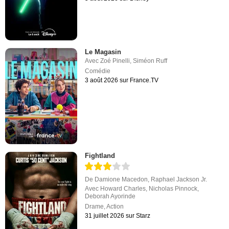
Le Magasin
Avec
Zoé Pinelli
,
Siméon Ruff
Comédie
3 août 2026 sur France.TV
Fightland
De
Damione Macedon
,
Raphael Jackson Jr.
Avec
Howard Charles
,
Nicholas Pinnock
,
Deborah Ayorinde
Drame
,
Action
31 juillet 2026 sur Starz