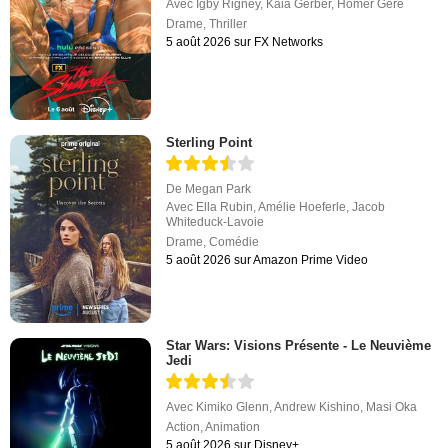
Avec
Igby Rigney
,
Kaia Gerber
,
Homer Gere
Drame
,
Thriller
5 août 2026 sur FX Networks
Sterling Point
De
Megan Park
Avec
Ella Rubin
,
Amélie Hoeferle
,
Jacob
Whiteduck-Lavoie
Drame
,
Comédie
5 août 2026 sur Amazon Prime Video
Star Wars: Visions Présente - Le Neuvième
Jedi
Avec
Kimiko Glenn
,
Andrew Kishino
,
Masi Oka
Action
,
Animation
5 août 2026 sur Disney+