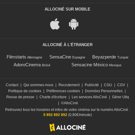
ALLOCINÉ SUR MOBILE
ALLOCINÉ À L'ÉTRANGER
Filmstarts
SensaCine
Beyazperde
Allemagne
Espagne
Turquie
AdoroCinema
Sensacine México
Brésil
Mexique
Contact
|
Qui sommes-nous
|
Recrutement
|
Publicité
|
CGU
|
CGV
|
Politique de cookies
|
Préférences cookies
|
Données Personnelles
|
Revue de presse
|
Charte d'écriture
|
Les services AlloCiné
|
Gérer Utiq
|
©AlloCiné
Retrouvez tous les horaires et infos de votre cinéma sur le numéro AlloCiné :
0 892 892 892
(0,90€/minute)