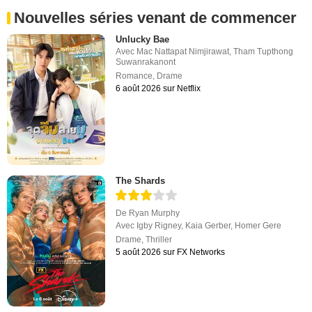
Nouvelles séries venant de commencer
Unlucky Bae
Avec
Mac Nattapat Nimjirawat
,
Tham Tupthong
Suwanrakanont
Romance
,
Drame
6 août 2026 sur Netflix
The Shards
De
Ryan Murphy
Avec
Igby Rigney
,
Kaia Gerber
,
Homer Gere
Drame
,
Thriller
5 août 2026 sur FX Networks