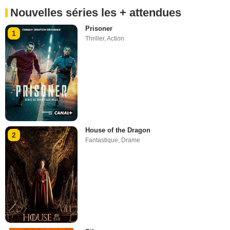
Nouvelles séries les + attendues
Prisoner
1
Thriller
,
Action
House of the Dragon
2
Fantastique
,
Drame