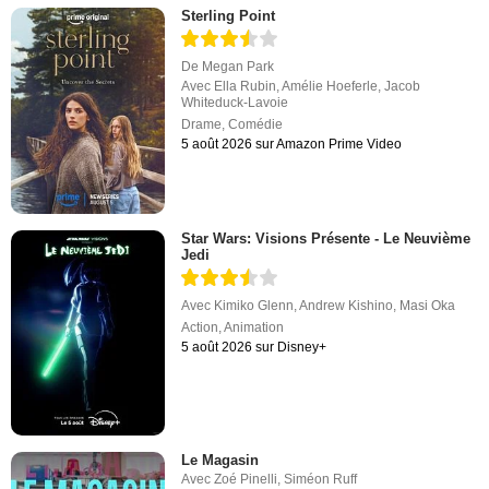
Sterling Point
De
Megan Park
Avec
Ella Rubin
,
Amélie Hoeferle
,
Jacob
Whiteduck-Lavoie
Drame
,
Comédie
5 août 2026 sur Amazon Prime Video
Star Wars: Visions Présente - Le Neuvième
Jedi
Avec
Kimiko Glenn
,
Andrew Kishino
,
Masi Oka
Action
,
Animation
5 août 2026 sur Disney+
Le Magasin
Avec
Zoé Pinelli
,
Siméon Ruff