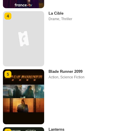
La Cible
4
Drame
,
Thriller
Blade Runner 2099
5
Action
,
Science Fiction
Lanterns