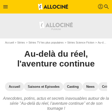
profil
menu
search
Accueil
Séries
Séries TV les plus populaires
Séries Science Fiction
Au-delà du réel, l'aventure continue
Au-delà du réel,
l'aventure continue
Accueil
Saisons et Episodes
Casting
News
Critiq
Anecdotes, potins, actus et secrets inavouables autour de la
série "Au-delà du réel, l'aventure continue" et de son
tournage !