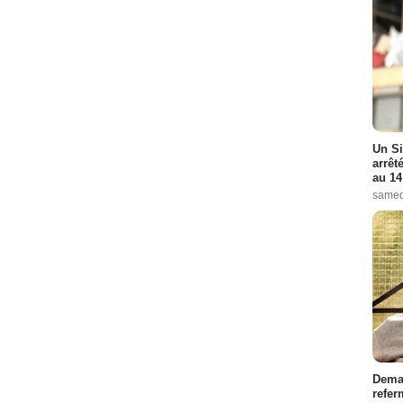
Un Si
arrêt
au 14
samed
Demai
refer