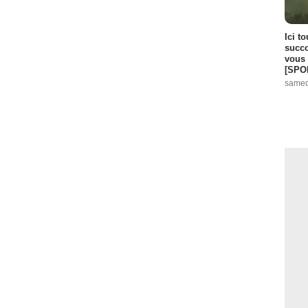
Ici t
succo
vous 
[SPO
samed