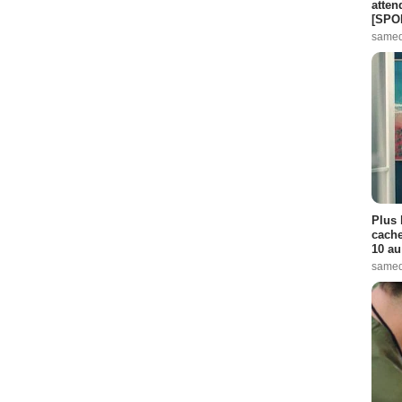
atten
[SPO
samed
Plus 
cache
10 au
samed