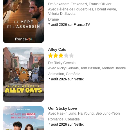
De
Alexandra Echkenazi
,
Franck Ollivier
Avec
Hélène de Fougerolles
,
Florent Peyre
,
Vittoria Di Savoia
Drame
7 août 2026 sur France.TV
Alley Cats
De
Ricky Gervais
Avec
Ricky Gervais
,
Tom Basden
,
Andrew Brooke
Animation
,
Comédie
7 août 2026 sur Netflix
Our Sticky Love
Avec
Hae-in Jung
,
Ha Young
,
Seo Jung-Yeon
Romance
,
Comédie
7 août 2026 sur Netflix