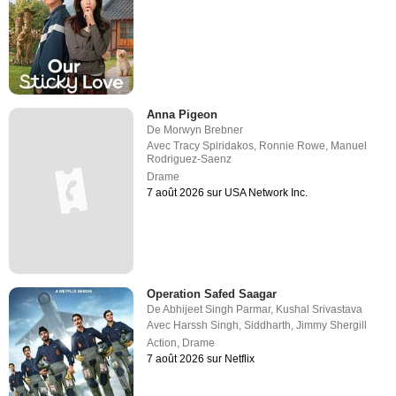
Anna Pigeon
De
Morwyn Brebner
Avec
Tracy Spiridakos
,
Ronnie Rowe
,
Manuel
Rodriguez-Saenz
Drame
7 août 2026 sur USA Network Inc.
Operation Safed Saagar
De
Abhijeet Singh Parmar
,
Kushal Srivastava
Avec
Harssh Singh
,
Siddharth
,
Jimmy Shergill
Action
,
Drame
7 août 2026 sur Netflix