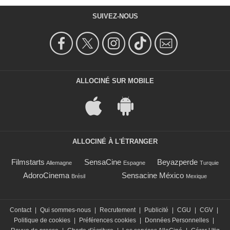
SUIVEZ-NOUS
ALLOCINÉ SUR MOBILE
ALLOCINÉ À L'ÉTRANGER
Filmstarts
SensaCine
Beyazperde
Allemagne
Espagne
Turquie
AdoroCinema
Sensacine México
Brésil
Mexique
Contact
|
Qui sommes-nous
|
Recrutement
|
Publicité
|
CGU
|
CGV
|
Politique de cookies
|
Préférences cookies
|
Données Personnelles
|