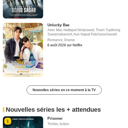
Unlucky Bae
Avec
Mac Nattapat Nimjirawat
,
Tham Tupthong
Suwanrakanont
,
Aun Napat Patcharachavalit
Romance
,
Drame
6 août 2026 sur Netflix
Nouvelles séries en ce moment à la TV
Nouvelles séries les + attendues
Prisoner
1
Thriller
,
Action