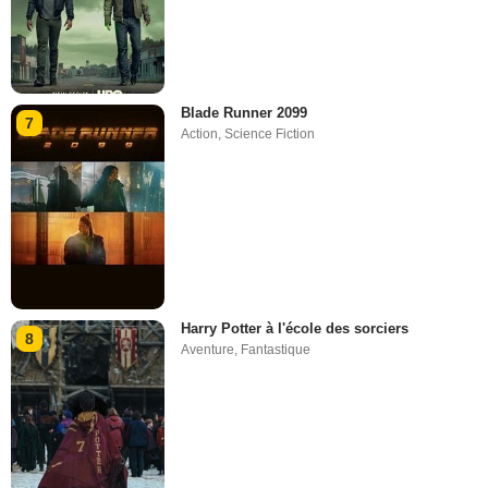
Blade Runner 2099
7
Action
,
Science Fiction
Harry Potter à l'école des sorciers
8
Aventure
,
Fantastique