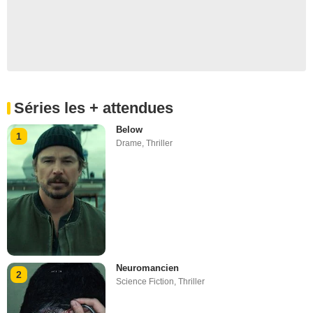
Séries les + attendues
Below
1
Drame
,
Thriller
Neuromancien
2
Science Fiction
,
Thriller