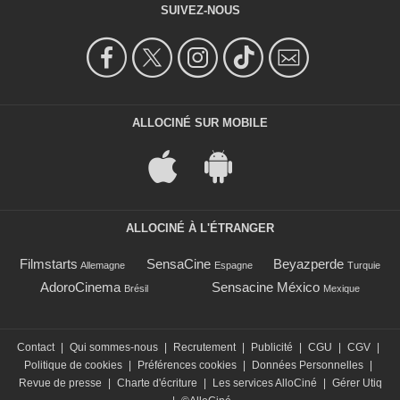
SUIVEZ-NOUS
ALLOCINÉ SUR MOBILE
ALLOCINÉ À L'ÉTRANGER
Filmstarts
SensaCine
Beyazperde
Allemagne
Espagne
Turquie
AdoroCinema
Sensacine México
Brésil
Mexique
Contact
|
Qui sommes-nous
|
Recrutement
|
Publicité
|
CGU
|
CGV
|
Politique de cookies
|
Préférences cookies
|
Données Personnelles
|
Revue de presse
|
Charte d'écriture
|
Les services AlloCiné
|
Gérer Utiq