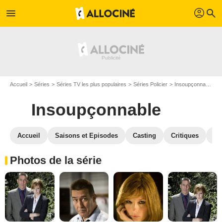
profil
menu
search
Accueil
Séries
Séries TV les plus populaires
Séries Policier
Insoupçonnable
Insoupçonnable
Accueil
Saisons et Episodes
Casting
Critiques
Bl
Photos de la série