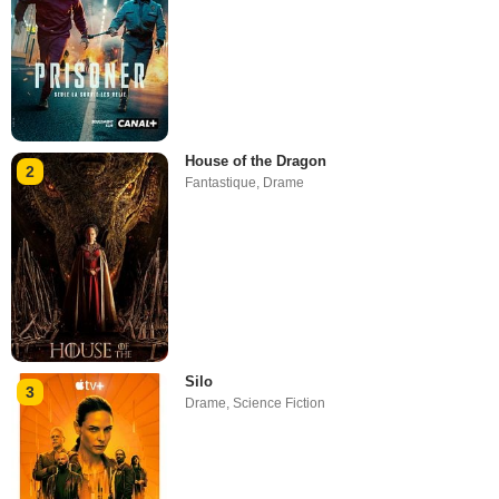
House of the Dragon
2
Fantastique
,
Drame
Silo
3
Drame
,
Science Fiction