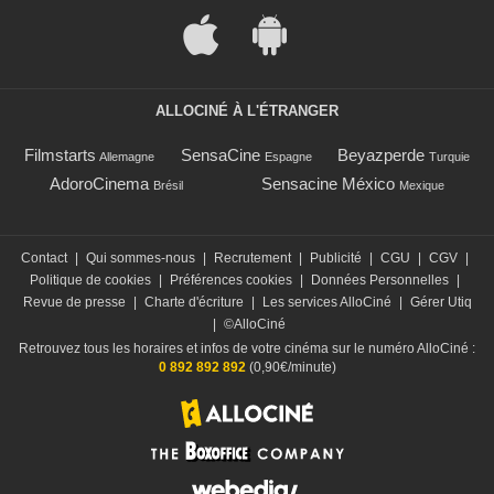
ALLOCINÉ À L'ÉTRANGER
Filmstarts
SensaCine
Beyazperde
Allemagne
Espagne
Turquie
AdoroCinema
Sensacine México
Brésil
Mexique
Contact
|
Qui sommes-nous
|
Recrutement
|
Publicité
|
CGU
|
CGV
|
Politique de cookies
|
Préférences cookies
|
Données Personnelles
|
Revue de presse
|
Charte d'écriture
|
Les services AlloCiné
|
Gérer Utiq
|
©AlloCiné
Retrouvez tous les horaires et infos de votre cinéma sur le numéro AlloCiné :
0 892 892 892
(0,90€/minute)