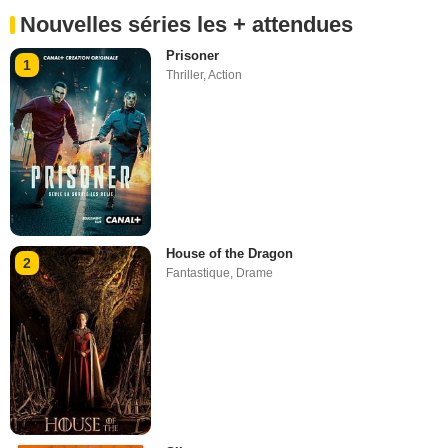
Nouvelles séries les + attendues
Prisoner
1
Thriller
,
Action
House of the Dragon
2
Fantastique
,
Drame