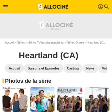
profil
menu
search
Accueil
Séries
Séries TV les plus populaires
Séries Drame
Heartland (CA)
Ph
Heartland (CA)
Accueil
Saisons et Episodes
Casting
News
Vidéo
Photos de la série