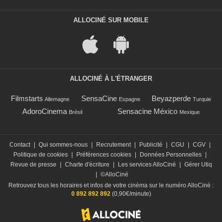
ALLOCINÉ SUR MOBILE
ALLOCINÉ À L'ÉTRANGER
Filmstarts
SensaCine
Beyazperde
Allemagne
Espagne
Turquie
AdoroCinema
Sensacine México
Brésil
Mexique
Contact
|
Qui sommes-nous
|
Recrutement
|
Publicité
|
CGU
|
CGV
|
Politique de cookies
|
Préférences cookies
|
Données Personnelles
|
Revue de presse
|
Charte d'écriture
|
Les services AlloCiné
|
Gérer Utiq
|
©AlloCiné
Retrouvez tous les horaires et infos de votre cinéma sur le numéro AlloCiné :
0 892 892 892
(0,90€/minute)