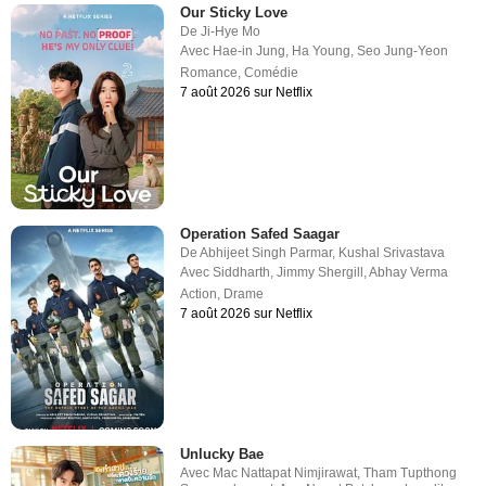
Our Sticky Love
De
Ji-Hye Mo
Avec
Hae-in Jung
,
Ha Young
,
Seo Jung-Yeon
Romance
,
Comédie
7 août 2026 sur Netflix
Operation Safed Saagar
De
Abhijeet Singh Parmar
,
Kushal Srivastava
Avec
Siddharth
,
Jimmy Shergill
,
Abhay Verma
Action
,
Drame
7 août 2026 sur Netflix
Unlucky Bae
Avec
Mac Nattapat Nimjirawat
,
Tham Tupthong