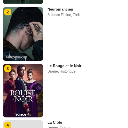
Neuromancien
2
Science Fiction
,
Thriller
Le Rouge et le Noir
3
Drame
,
Historique
La Cible
4