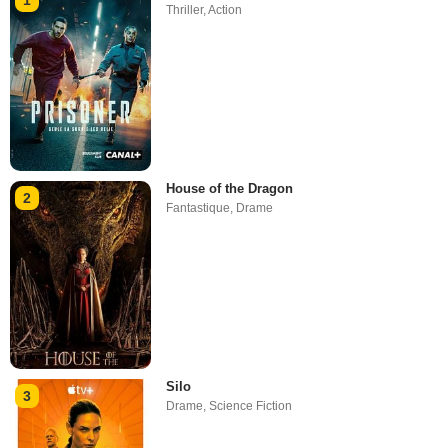
Thriller
,
Action
House of the Dragon
2
Fantastique
,
Drame
Silo
3
Drame
,
Science Fiction