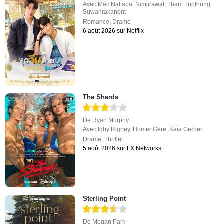
Avec
Mac Nattapat Nimjirawat
,
Tham Tupthong
Suwanrakanont
Romance
,
Drame
6 août 2026 sur Netflix
The Shards
De
Ryan Murphy
Avec
Igby Rigney
,
Homer Gere
,
Kaia Gerber
Drame
,
Thriller
5 août 2026 sur FX Networks
Sterling Point
De
Megan Park