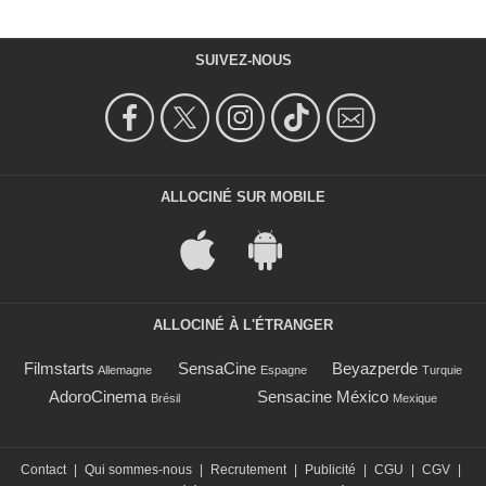
SUIVEZ-NOUS
ALLOCINÉ SUR MOBILE
ALLOCINÉ À L'ÉTRANGER
Filmstarts
SensaCine
Beyazperde
Allemagne
Espagne
Turquie
AdoroCinema
Sensacine México
Brésil
Mexique
Contact
|
Qui sommes-nous
|
Recrutement
|
Publicité
|
CGU
|
CGV
|