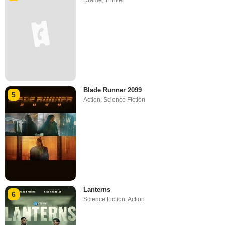
Drame
,
Thriller
Blade Runner 2099
5
Action
,
Science Fiction
Lanterns
6
Science Fiction
,
Action