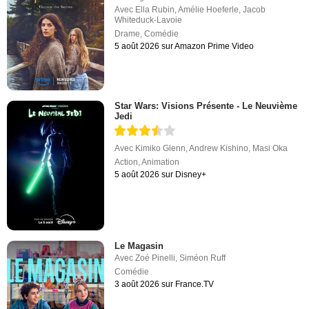
Avec
Ella Rubin
,
Amélie Hoeferle
,
Jacob
Whiteduck-Lavoie
Drame
,
Comédie
5 août 2026 sur Amazon Prime Video
Star Wars: Visions Présente - Le Neuvième
Jedi
Avec
Kimiko Glenn
,
Andrew Kishino
,
Masi Oka
Action
,
Animation
5 août 2026 sur Disney+
Le Magasin
Avec
Zoé Pinelli
,
Siméon Ruff
Comédie
3 août 2026 sur France.TV