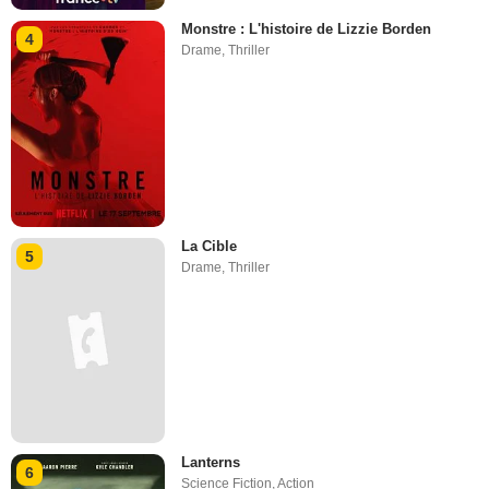
Monstre : L'histoire de Lizzie Borden
4
Drame
,
Thriller
La Cible
5
Drame
,
Thriller
Lanterns
6
Science Fiction
,
Action