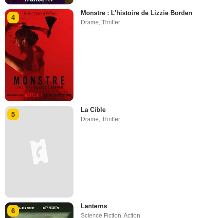
Monstre : L'histoire de Lizzie Borden
4
Drame
,
Thriller
La Cible
5
Drame
,
Thriller
Lanterns
6
Science Fiction
,
Action