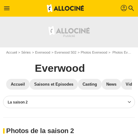
profil
menu
search
Accueil
Séries
Everwood
Everwood S02
Photos Everwood
Photos Everwood S02
Everwood
Accueil
Saisons et Episodes
Casting
News
Vidéo
La saison 2
Photos de la saison 2