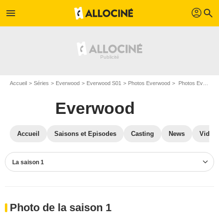
profil
menu
search
Accueil
Séries
Everwood
Everwood S01
Photos Everwood
Photos Everwood S01
Everwood
Accueil
Saisons et Episodes
Casting
News
Vidéo
La saison 1
Photo de la saison 1