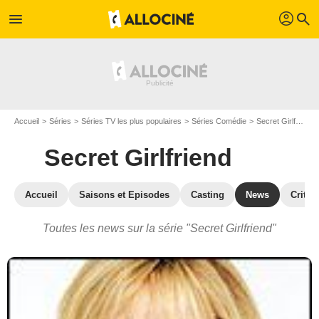
profil
menu
search
Accueil
Séries
Séries TV les plus populaires
Séries Comédie
Secret Girlfriend
Secret Girlfriend
Accueil
Saisons et Episodes
Casting
News
Critiq
Toutes les news sur la série "Secret Girlfriend"