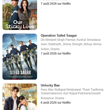
7 août 2026 sur Netflix
Operation Safed Saagar
De
Abhijeet Singh Parmar
,
Kushal Srivastava
Avec
Siddharth
,
Jimmy Shergill
,
Abhay Verma
Action
,
Drame
7 août 2026 sur Netflix
Unlucky Bae
Avec
Mac Nattapat Nimjirawat
,
Tham Tupthong
Suwanrakanont
,
Aun Napat Patcharachavalit
Romance
,
Drame
6 août 2026 sur Netflix