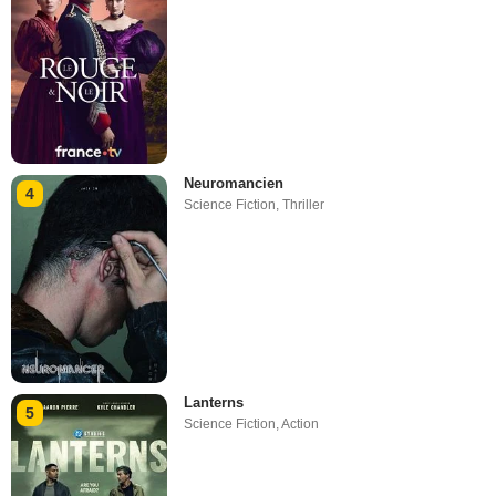
Neuromancien
4
Science Fiction
,
Thriller
Lanterns
5
Science Fiction
,
Action