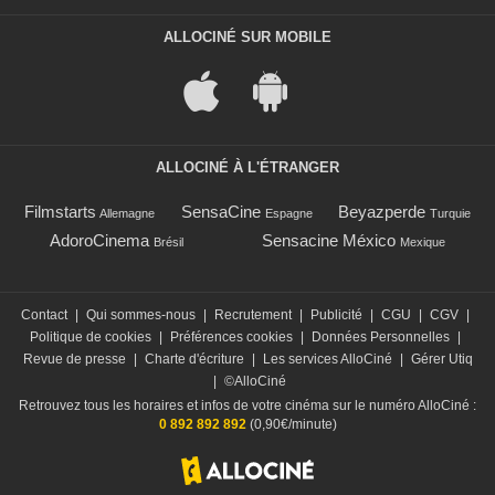
ALLOCINÉ SUR MOBILE
ALLOCINÉ À L'ÉTRANGER
Filmstarts
SensaCine
Beyazperde
Allemagne
Espagne
Turquie
AdoroCinema
Sensacine México
Brésil
Mexique
Contact
|
Qui sommes-nous
|
Recrutement
|
Publicité
|
CGU
|
CGV
|
Politique de cookies
|
Préférences cookies
|
Données Personnelles
|
Revue de presse
|
Charte d'écriture
|
Les services AlloCiné
|
Gérer Utiq
|
©AlloCiné
Retrouvez tous les horaires et infos de votre cinéma sur le numéro AlloCiné :
0 892 892 892
(0,90€/minute)