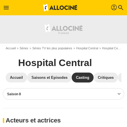
profil
menu
search
Accueil
Séries
Séries TV les plus populaires
Hospital Central
Hospital Central S08
Hospital Central
Accueil
Saisons et Episodes
Casting
Critiques
Ph
Saison 8
Acteurs et actrices