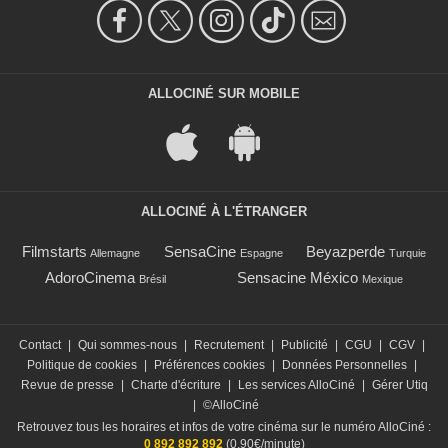
ALLOCINÉ SUR MOBILE
ALLOCINÉ À L'ÉTRANGER
Filmstarts
SensaCine
Beyazperde
Allemagne
Espagne
Turquie
AdoroCinema
Sensacine México
Brésil
Mexique
Contact
|
Qui sommes-nous
|
Recrutement
|
Publicité
|
CGU
|
CGV
|
Politique de cookies
|
Préférences cookies
|
Données Personnelles
|
Revue de presse
|
Charte d'écriture
|
Les services AlloCiné
|
Gérer Utiq
|
©AlloCiné
Retrouvez tous les horaires et infos de votre cinéma sur le numéro AlloCiné :
0 892 892 892
(0,90€/minute)