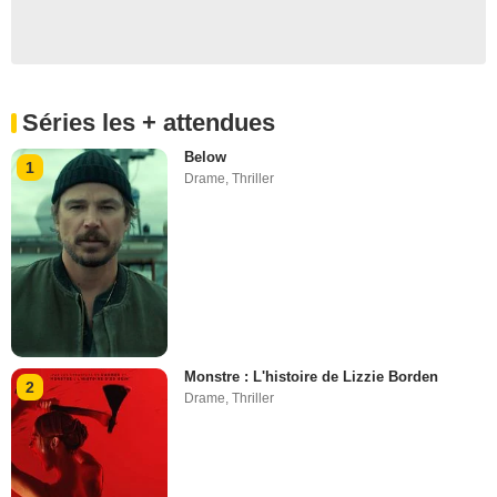
Séries les + attendues
Below
1
Drame
,
Thriller
Monstre : L'histoire de Lizzie Borden
2
Drame
,
Thriller