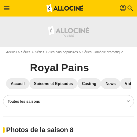
profil
menu
search
Accueil
Séries
Séries TV les plus populaires
Séries Comédie dramatique
Royal
Royal Pains
Accueil
Saisons et Episodes
Casting
News
Vidéo
Toutes les saisons
Photos de la saison 8