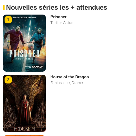
Nouvelles séries les + attendues
Prisoner
1
Thriller
,
Action
House of the Dragon
2
Fantastique
,
Drame