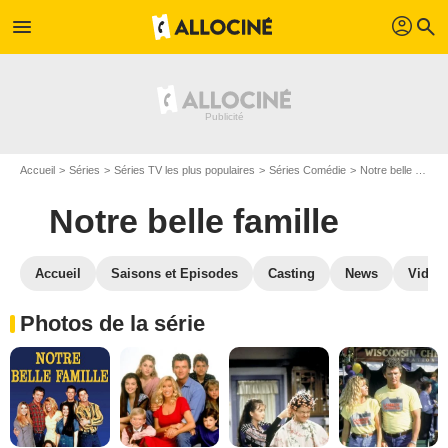
profil
menu
search
Accueil
Séries
Séries TV les plus populaires
Séries Comédie
Notre belle famille
Notre belle famille
Accueil
Saisons et Episodes
Casting
News
Vidéo
Photos de la série