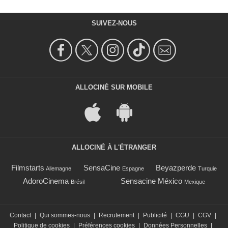
SUIVEZ-NOUS
ALLOCINÉ SUR MOBILE
ALLOCINÉ À L'ÉTRANGER
Filmstarts
SensaCine
Beyazperde
Allemagne
Espagne
Turquie
AdoroCinema
Sensacine México
Brésil
Mexique
Contact
|
Qui sommes-nous
|
Recrutement
|
Publicité
|
CGU
|
CGV
|
Politique de cookies
|
Préférences cookies
|
Données Personnelles
|