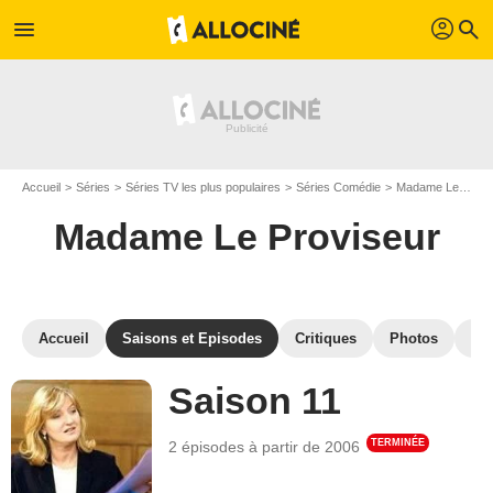
profil
menu
search
Accueil
Séries
Séries TV les plus populaires
Séries Comédie
Madame Le Proviseur
Madame Le Proviseur
Accueil
Saisons et Episodes
Critiques
Photos
Sér
Saison 11
TERMINÉE
2 épisodes
à partir de
2006