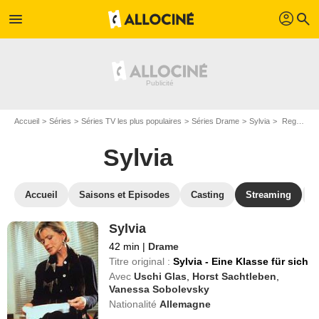
profil
menu
search
Accueil
Séries
Séries TV les plus populaires
Séries Drame
Sylvia
Regarder Sylvia en SVOD
Sylvia
Accueil
Saisons et Episodes
Casting
Streaming
P
Sylvia
42 min
|
Drame
Titre original :
Sylvia - Eine Klasse für sich
Avec
Uschi Glas
,
Horst Sachtleben
,
Vanessa Sobolevsky
Nationalité
Allemagne