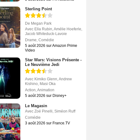
Sterling Point
De
Megan Park
Avec
Ella Rubin
,
Amélie Hoeferle
,
Jacob Whiteduck-Lavoie
Drame
,
Comédie
5 août 2026 sur Amazon Prime
Video
Star Wars: Visions Présente -
Le Neuvième Jedi
Avec
Kimiko Glenn
,
Andrew
Kishino
,
Masi Oka
Action
,
Animation
5 août 2026 sur Disney+
Le Magasin
Avec
Zoé Pinelli
,
Siméon Ruff
Comédie
3 août 2026 sur France.TV