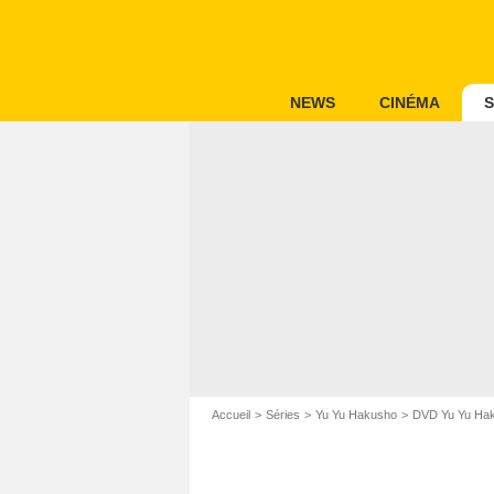
NEWS
CINÉMA
S
Accueil
Séries
Yu Yu Hakusho
DVD Yu Yu Ha