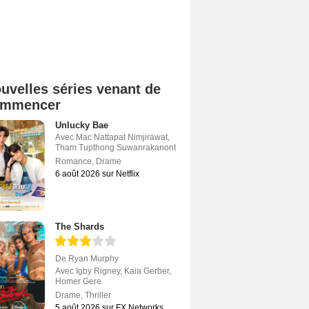
uvelles séries venant de
ommencer
Unlucky Bae
Avec
Mac Nattapat Nimjirawat
,
Tham Tupthong Suwanrakanont
Romance
,
Drame
6 août 2026 sur Netflix
The Shards
De
Ryan Murphy
Avec
Igby Rigney
,
Kaia Gerber
,
Homer Gere
Drame
,
Thriller
5 août 2026 sur FX Networks