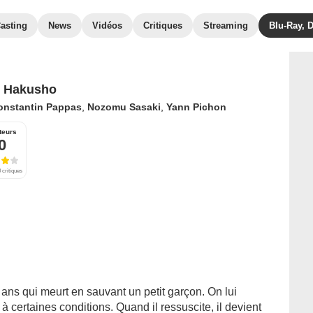
asting
News
Vidéos
Critiques
Streaming
Blu-Ray, 
u Hakusho
onstantin Pappas
,
Nozomu Sasaki
,
Yann Pichon
teurs
0
 critiques
ns qui meurt en sauvant un petit garçon. On lui
à certaines conditions. Quand il ressuscite, il devient