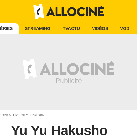
ÉRIES
STREAMING
TVACTU
VIDÉOS
VOD
kusho
DVD Yu Yu Hakusho
Yu Yu Hakusho