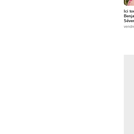
Ici t
Benj
Séver
vendr