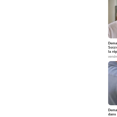
Demai
Soizi
la ré
vendr
Demai
dans 