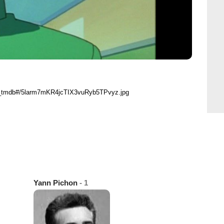
R_tmdb#/5larm7mKR4jcTIX3vuRyb5TPvyz.jpg
Yann Pichon
- 1