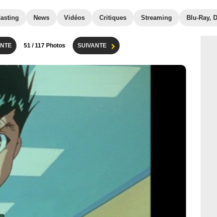
asting
News
Vidéos
Critiques
Streaming
Blu-Ray, 
NTE
51
/ 117 Photos
SUIVANTE