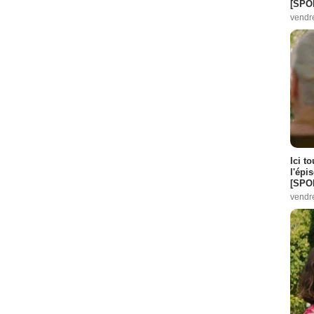
[SPO
vendr
Ici t
l'épi
[SPO
vendr