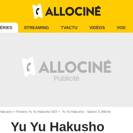
ÉRIES
STREAMING
TVACTU
VIDÉOS
VOD
 Hakusho
Posters Yu Yu Hakusho S03
Yu Yu Hakusho - Saison 3: Affiche
Yu Yu Hakusho