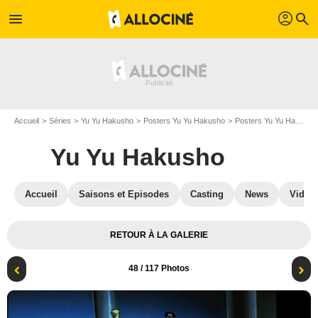
profil
menu
search
Accueil
Séries
Yu Yu Hakusho
Posters Yu Yu Hakusho
Posters Yu Yu Hakusho S03
Yu Yu Hakusho
Accueil
Saisons et Episodes
Casting
News
Vidéo
RETOUR À LA GALERIE
48
/ 117 Photos