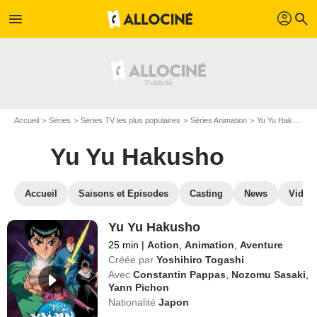
profil
menu
search
Accueil
Séries
Séries TV les plus populaires
Séries Animation
Yu Yu Hakusho
Yu Yu Hakusho
Accueil
Saisons et Episodes
Casting
News
Vidéo
Yu Yu Hakusho
25 min
|
Action
,
Animation
,
Aventure
Créée par
Yoshihiro Togashi
Avec
Constantin Pappas
,
Nozomu Sasaki
,
Yann Pichon
Nationalité
Japon