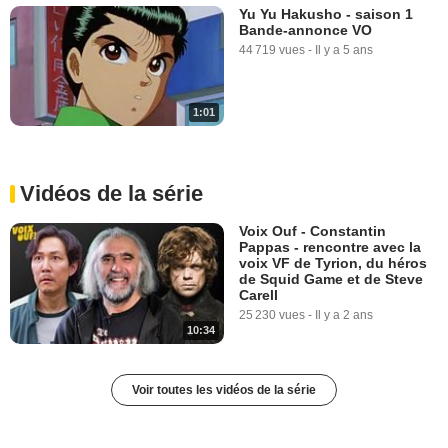
Yu Yu Hakusho - saison 1
Bande-annonce VO
44 719 vues
-
Il y a 5 ans
1:01
Vidéos de la série
Voix Ouf - Constantin
Pappas - rencontre avec la
voix VF de Tyrion, du héros
de Squid Game et de Steve
Carell
25 230 vues
-
Il y a 2 ans
10:34
Voir toutes les vidéos de la série