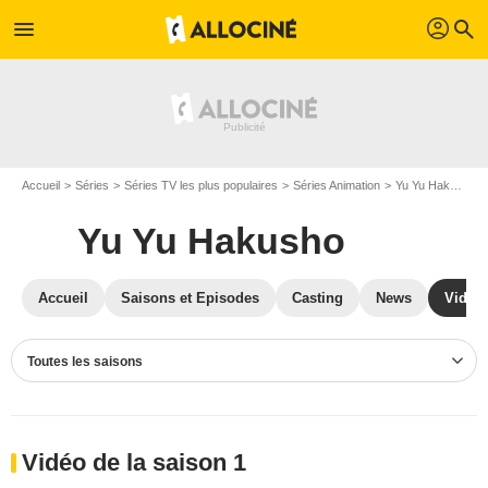
profil
menu
search
Accueil
Séries
Séries TV les plus populaires
Séries Animation
Yu Yu Hakusho
Yu Yu Hakusho
Accueil
Saisons et Episodes
Casting
News
Vidéo
Toutes les saisons
Vidéo de la saison 1