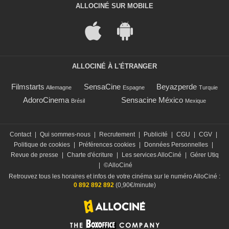
ALLOCINÉ SUR MOBILE
ALLOCINÉ À L'ÉTRANGER
Filmstarts
SensaCine
Beyazperde
Allemagne
Espagne
Turquie
AdoroCinema
Sensacine México
Brésil
Mexique
Contact
|
Qui sommes-nous
|
Recrutement
|
Publicité
|
CGU
|
CGV
|
Politique de cookies
|
Préférences cookies
|
Données Personnelles
|
Revue de presse
|
Charte d'écriture
|
Les services AlloCiné
|
Gérer Utiq
|
©AlloCiné
Retrouvez tous les horaires et infos de votre cinéma sur le numéro AlloCiné :
0 892 892 892
(0,90€/minute)