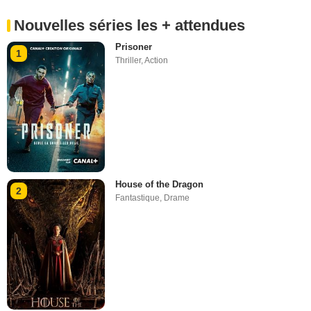
Nouvelles séries les + attendues
Prisoner
1
Thriller
,
Action
House of the Dragon
2
Fantastique
,
Drame