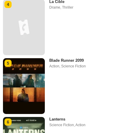
La Cible
4
Drame
,
Thriller
Blade Runner 2099
5
Action
,
Science Fiction
Lanterns
6
Science Fiction
,
Action