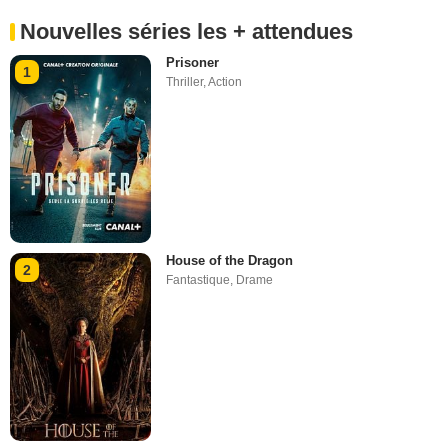
Nouvelles séries les + attendues
Prisoner
1
Thriller
,
Action
House of the Dragon
2
Fantastique
,
Drame