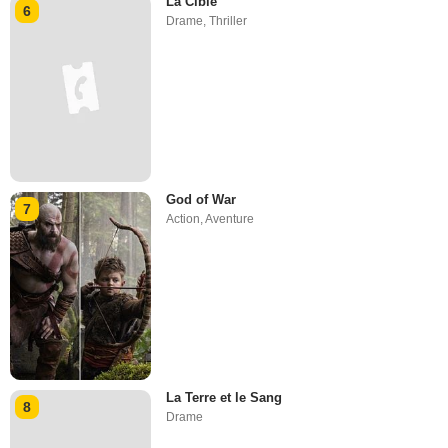
La Cible
6
Drame
,
Thriller
God of War
7
Action
,
Aventure
La Terre et le Sang
8
Drame