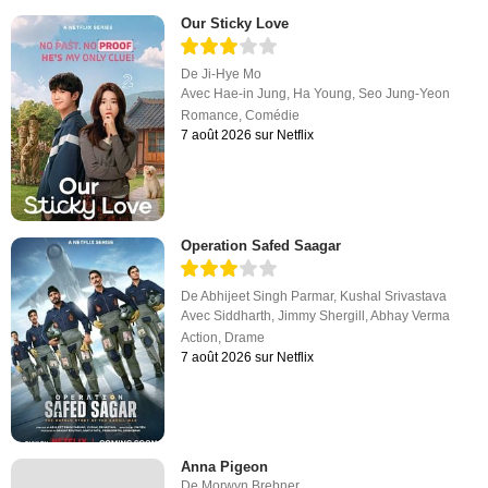
Our Sticky Love
De
Ji-Hye Mo
Avec
Hae-in Jung
,
Ha Young
,
Seo Jung-Yeon
Romance
,
Comédie
7 août 2026 sur Netflix
Operation Safed Saagar
De
Abhijeet Singh Parmar
,
Kushal Srivastava
Avec
Siddharth
,
Jimmy Shergill
,
Abhay Verma
Action
,
Drame
7 août 2026 sur Netflix
Anna Pigeon
De
Morwyn Brebner