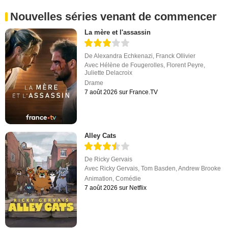
Nouvelles séries venant de commencer
La mère et l'assassin
De
Alexandra Echkenazi
,
Franck Ollivier
Avec
Hélène de Fougerolles
,
Florent Peyre
,
Juliette Delacroix
Drame
7 août 2026 sur France.TV
Alley Cats
De
Ricky Gervais
Avec
Ricky Gervais
,
Tom Basden
,
Andrew Brooke
Animation
,
Comédie
7 août 2026 sur Netflix