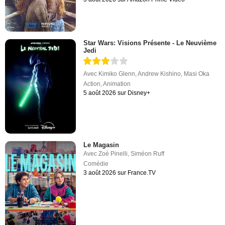
Star Wars: Visions Présente - Le Neuvième
Jedi
Avec
Kimiko Glenn
,
Andrew Kishino
,
Masi Oka
Action
,
Animation
5 août 2026 sur Disney+
Le Magasin
Avec
Zoé Pinelli
,
Siméon Ruff
Comédie
3 août 2026 sur France.TV