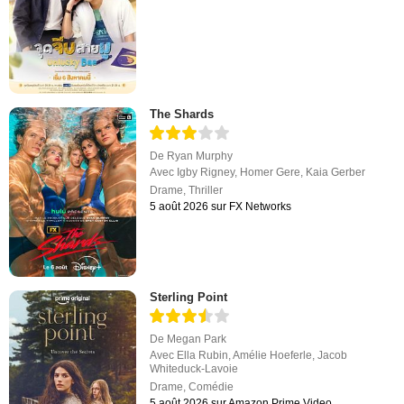
The Shards
De
Ryan Murphy
Avec
Igby Rigney
,
Homer Gere
,
Kaia Gerber
Drame
,
Thriller
5 août 2026 sur FX Networks
Sterling Point
De
Megan Park
Avec
Ella Rubin
,
Amélie Hoeferle
,
Jacob
Whiteduck-Lavoie
Drame
,
Comédie
5 août 2026 sur Amazon Prime Video