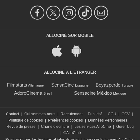
ALLOCINÉ SUR MOBILE
ALLOCINÉ À L'ÉTRANGER
Filmstarts
SensaCine
Beyazperde
Allemagne
Espagne
Turquie
AdoroCinema
Sensacine México
Brésil
Mexique
Contact
|
Qui sommes-nous
|
Recrutement
|
Publicité
|
CGU
|
CGV
|
Politique de cookies
|
Préférences cookies
|
Données Personnelles
|
Revue de presse
|
Charte d'écriture
|
Les services AlloCiné
|
Gérer Utiq
|
©AlloCiné
Retrouvez tous les horaires et infos de votre cinéma sur le numéro AlloCiné :