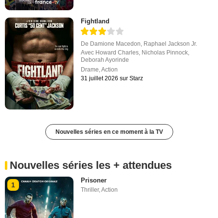
Fightland
De
Damione Macedon
,
Raphael Jackson Jr.
Avec
Howard Charles
,
Nicholas Pinnock
,
Deborah Ayorinde
Drame
,
Action
31 juillet 2026 sur Starz
Nouvelles séries en ce moment à la TV
Nouvelles séries les + attendues
Prisoner
1
Thriller
,
Action