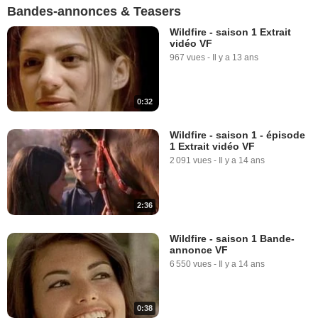
Bandes-annonces & Teasers
Wildfire - saison 1 Extrait
vidéo VF
967 vues
-
Il y a 13 ans
0:32
Wildfire - saison 1 - épisode
1 Extrait vidéo VF
2 091 vues
-
Il y a 14 ans
2:36
Wildfire - saison 1 Bande-
annonce VF
6 550 vues
-
Il y a 14 ans
0:38