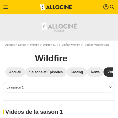
profil
menu
search
Accueil
Séries
Wildfire
Wildfire S01
Vidéos Wildfire
Vidéos Wildfire S01
Wildfire
Accueil
Saisons et Episodes
Casting
News
Vidéo
La saison 1
Vidéos de la saison 1