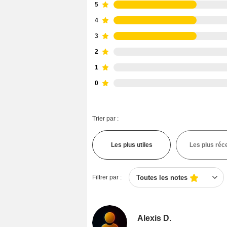
5
4
3
2
1
0
Trier par :
Les plus utiles
Les plus réc
Filtrer par :
Toutes les notes
Alexis D.