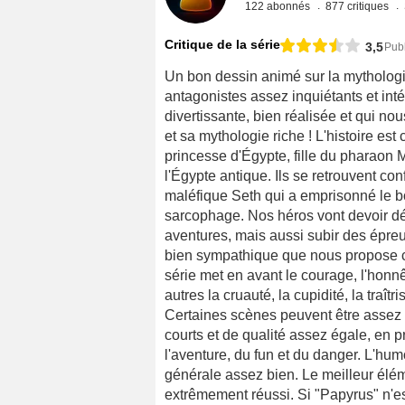
122 abonnés
877 critiques
Critique de la série
3,5
Pub
Un bon dessin animé sur la mythologi
antagonistes assez inquiétants et inté
divertissante, bien réalisée et qui no
et sa mythologie riche ! L'histoire est
princesse d'Égypte, fille du pharaon
l'Égypte antique. Ils se retrouvent c
maléfique Seth qui a emprisonné le b
sarcophage. Nos héros vont devoir déj
aventures, mais aussi subir des épreuv
bien sympathique que nous propose 
série met en avant le courage, l'honnêt
autres la cruauté, la cupidité, la traîtr
Certaines scènes peuvent être assez d
courts et de qualité assez égale, en p
l'aventure, du fun et du danger. L'hum
générale assez bien. Le meilleur élém
extrêmement réussi. Si "Papyrus" n'es