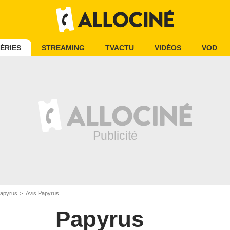
ÉRIES
STREAMING
TVACTU
VIDÉOS
VOD
apyrus
Avis Papyrus
Papyrus