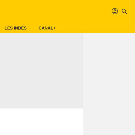
profil
search
LES INDÉS
CANAL+