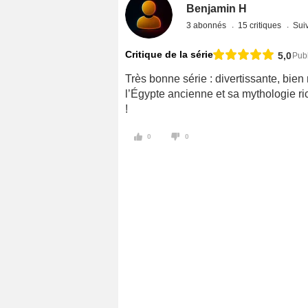
Benjamin H
3 abonnés
15 critiques
Suiv
Critique de la série
5,0
Publ
Très bonne série : divertissante, bien
l’Égypte ancienne et sa mythologie r
!
0
0