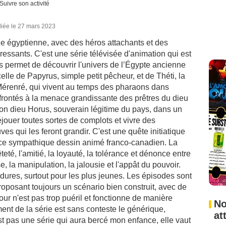
Suivre son activité
liée le 27 mars 2023
e égyptienne, avec des héros attachants et des
ressants. C'est une série télévisée d'animation qui est
us permet de découvrir l'univers de l’Égypte ancienne
 celle de Papyrus, simple petit pêcheur, et de Théti, la
 Mérenré, qui vivent au temps des pharaons dans
onfrontés à la menace grandissante des prêtres du dieu
on dieu Horus, souverain légitime du pays, dans un
ouer toutes sortes de complots et vivre des
es qui les feront grandir. C'est une quête initiatique
ce sympathique dessin animé franco-canadien. La
eté, l'amitié, la loyauté, la tolérance et dénonce entre
ise, la manipulation, la jalousie et l'appât du pouvoir.
ures, surtout pour les plus jeunes. Les épisodes sont
roposant toujours un scénario bien construit, avec de
our n'est pas trop puéril et fonctionne de manière
No
ent de la série est sans conteste le générique,
at
t pas une série qui aura bercé mon enfance, elle vaut