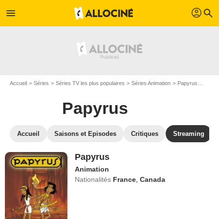
profil
menu
search
Accueil
Séries
Séries TV les plus populaires
Séries Animation
Papyrus
Regar
Papyrus
Accueil
Saisons et Episodes
Critiques
Streaming
Papyrus
Animation
Nationalités
France
,
Canada