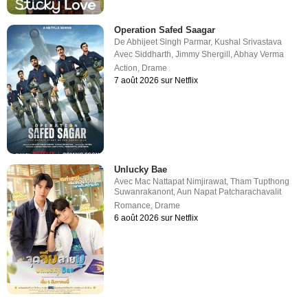
Operation Safed Saagar
De
Abhijeet Singh Parmar
,
Kushal Srivastava
Avec
Siddharth
,
Jimmy Shergill
,
Abhay Verma
Action
,
Drame
7 août 2026 sur Netflix
Unlucky Bae
Avec
Mac Nattapat Nimjirawat
,
Tham Tupthong
Suwanrakanont
,
Aun Napat Patcharachavalit
Romance
,
Drame
6 août 2026 sur Netflix