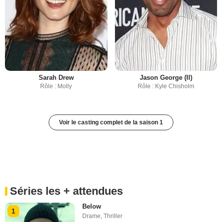
Sarah Drew
Jason George (II)
Rôle : Molly
Rôle : Kyle Chisholm
Voir le casting complet de la saison 1
Séries les + attendues
Below
1
Drame
,
Thriller