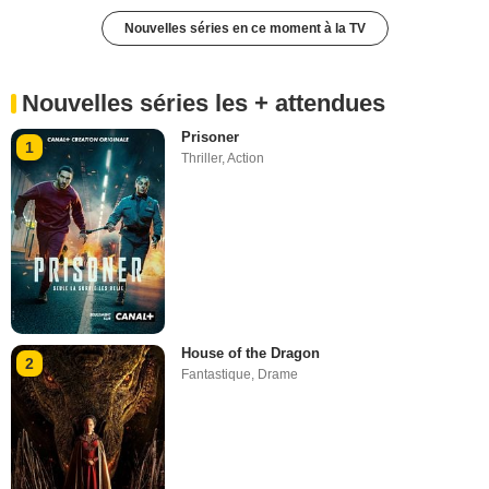
Nouvelles séries en ce moment à la TV
Nouvelles séries les + attendues
Prisoner
1
Thriller
,
Action
House of the Dragon
2
Fantastique
,
Drame