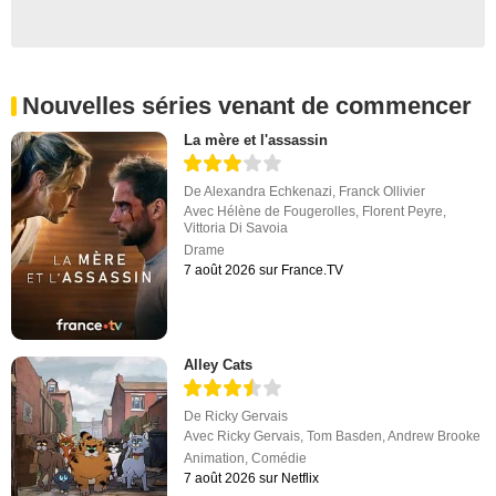
Nouvelles séries venant de commencer
La mère et l'assassin
De
Alexandra Echkenazi
,
Franck Ollivier
Avec
Hélène de Fougerolles
,
Florent Peyre
,
Vittoria Di Savoia
Drame
7 août 2026 sur France.TV
Alley Cats
De
Ricky Gervais
Avec
Ricky Gervais
,
Tom Basden
,
Andrew Brooke
Animation
,
Comédie
7 août 2026 sur Netflix