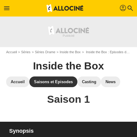
profil
menu
search
Accueil
Séries
Séries Drame
Inside the Box
Inside the Box : Episodes de la saison 1
Inside the Box
Accueil
Saisons et Episodes
Casting
News
Saison 1
Synopsis