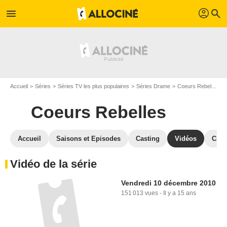
profil
menu
search
Accueil
Séries
Séries TV les plus populaires
Séries Drame
Coeurs Rebelles
Coeurs Rebelles
Accueil
Saisons et Episodes
Casting
Vidéos
Crit
Vidéo de la série
Vendredi 10 décembre 2010
151 013 vues
-
Il y a 15 ans