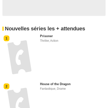
Nouvelles séries les + attendues
Prisoner
1
Thriller
,
Action
House of the Dragon
2
Fantastique
,
Drame