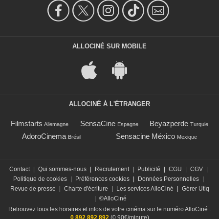
ALLOCINÉ SUR MOBILE
ALLOCINÉ À L'ÉTRANGER
Filmstarts
SensaCine
Beyazperde
Allemagne
Espagne
Turquie
AdoroCinema
Sensacine México
Brésil
Mexique
Contact
|
Qui sommes-nous
|
Recrutement
|
Publicité
|
CGU
|
CGV
|
Politique de cookies
|
Préférences cookies
|
Données Personnelles
|
Revue de presse
|
Charte d'écriture
|
Les services AlloCiné
|
Gérer Utiq
|
©AlloCiné
Retrouvez tous les horaires et infos de votre cinéma sur le numéro AlloCiné :
0 892 892 892
(0,90€/minute)