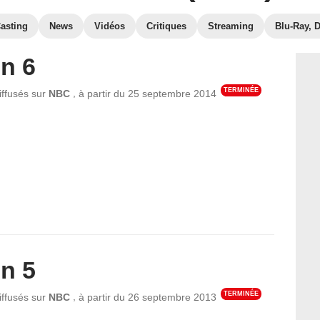
asting
News
Vidéos
Critiques
Streaming
Blu-Ray, 
n 6
TERMINÉE
,
iffusés sur
NBC
à partir du
25 septembre 2014
n 5
TERMINÉE
,
iffusés sur
NBC
à partir du
26 septembre 2013