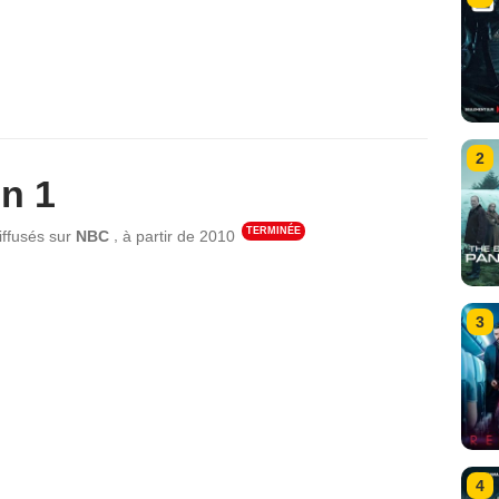
2
n 1
TERMINÉE
,
iffusés sur
NBC
à partir de
2010
3
4