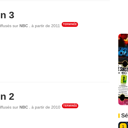
n 3
TERMINÉE
,
iffusés sur
NBC
à partir de
2011
n 2
TERMINÉE
,
iffusés sur
NBC
à partir de
2010
Sé
1