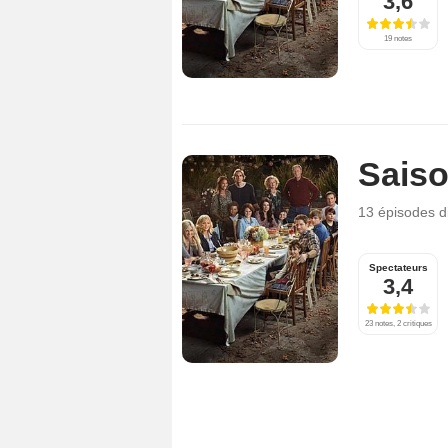
3,6
19 notes
Saiso
13 épisodes
d
Spectateurs
3,4
23 notes, 2 critiques