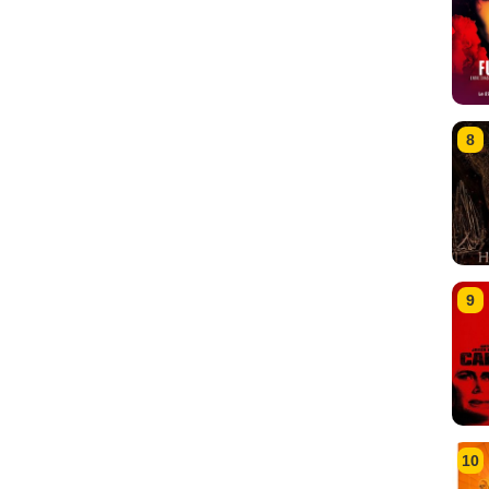
8
9
10