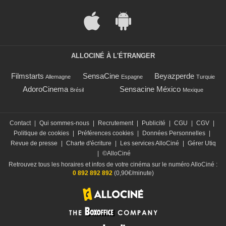
ALLOCINÉ À L'ÉTRANGER
Filmstarts
SensaCine
Beyazperde
Allemagne
Espagne
Turquie
AdoroCinema
Sensacine México
Brésil
Mexique
Contact
|
Qui sommes-nous
|
Recrutement
|
Publicité
|
CGU
|
CGV
|
Politique de cookies
|
Préférences cookies
|
Données Personnelles
|
Revue de presse
|
Charte d'écriture
|
Les services AlloCiné
|
Gérer Utiq
|
©AlloCiné
Retrouvez tous les horaires et infos de votre cinéma sur le numéro AlloCiné :
0 892 892 892
(0,90€/minute)