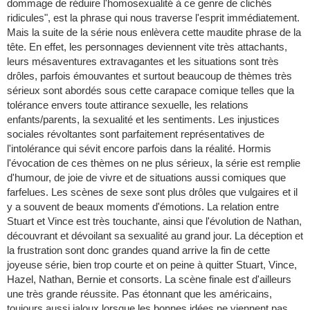
dommage de réduire l'homosexualité à ce genre de clichés
ridicules", est la phrase qui nous traverse l'esprit immédiatement.
Mais la suite de la série nous enlèvera cette maudite phrase de la
tête. En effet, les personnages deviennent vite très attachants,
leurs mésaventures extravagantes et les situations sont très
drôles, parfois émouvantes et surtout beaucoup de thèmes très
sérieux sont abordés sous cette carapace comique telles que la
tolérance envers toute attirance sexuelle, les relations
enfants/parents, la sexualité et les sentiments. Les injustices
sociales révoltantes sont parfaitement représentatives de
l'intolérance qui sévit encore parfois dans la réalité. Hormis
l'évocation de ces thèmes on ne plus sérieux, la série est remplie
d'humour, de joie de vivre et de situations aussi comiques que
farfelues. Les scènes de sexe sont plus drôles que vulgaires et il
y a souvent de beaux moments d'émotions. La relation entre
Stuart et Vince est très touchante, ainsi que l'évolution de Nathan,
découvrant et dévoilant sa sexualité au grand jour. La déception et
la frustration sont donc grandes quand arrive la fin de cette
joyeuse série, bien trop courte et on peine à quitter Stuart, Vince,
Hazel, Nathan, Bernie et consorts. La scène finale est d'ailleurs
une très grande réussite. Pas étonnant que les américains,
toujours aussi jaloux lorsque les bonnes idées ne viennent pas