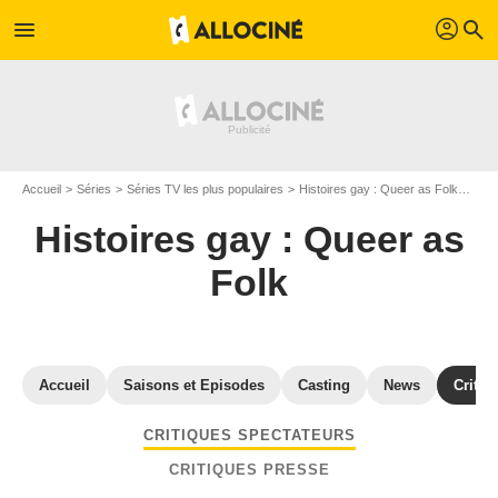
profil
menu
search
Accueil
Séries
Séries TV les plus populaires
Histoires gay : Queer as Folk
Avis
Histoires gay : Queer as
Folk
Accueil
Saisons et Episodes
Casting
News
Critiq
CRITIQUES SPECTATEURS
CRITIQUES PRESSE