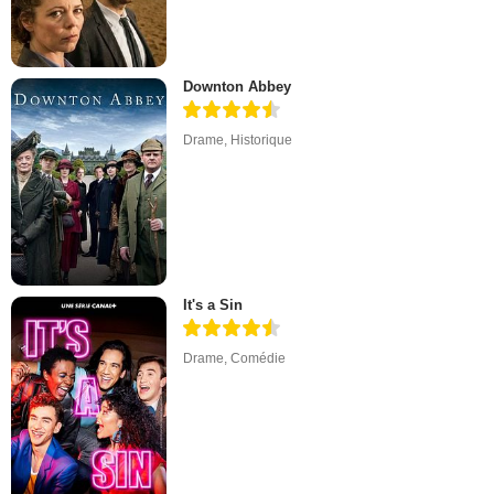
Downton Abbey
Drame
,
Historique
It's a Sin
Drame
,
Comédie