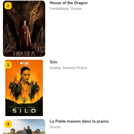
House of the Dragon
2
Fantastique
,
Drame
Silo
3
Drame
,
Science Fiction
La Petite maison dans la prairie
4
Drame