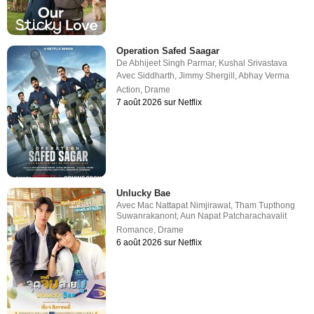
Operation Safed Saagar
De
Abhijeet Singh Parmar
,
Kushal Srivastava
Avec
Siddharth
,
Jimmy Shergill
,
Abhay Verma
Action
,
Drame
7 août 2026 sur Netflix
Unlucky Bae
Avec
Mac Nattapat Nimjirawat
,
Tham Tupthong
Suwanrakanont
,
Aun Napat Patcharachavalit
Romance
,
Drame
6 août 2026 sur Netflix