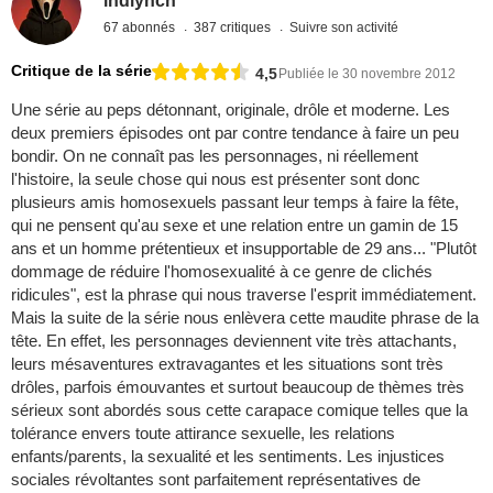
lhdlynch
67 abonnés
387 critiques
Suivre son activité
Critique de la série
4,5
Publiée le 30 novembre 2012
Une série au peps détonnant, originale, drôle et moderne. Les
deux premiers épisodes ont par contre tendance à faire un peu
bondir. On ne connaît pas les personnages, ni réellement
l'histoire, la seule chose qui nous est présenter sont donc
plusieurs amis homosexuels passant leur temps à faire la fête,
qui ne pensent qu'au sexe et une relation entre un gamin de 15
ans et un homme prétentieux et insupportable de 29 ans... "Plutôt
dommage de réduire l'homosexualité à ce genre de clichés
ridicules", est la phrase qui nous traverse l'esprit immédiatement.
Mais la suite de la série nous enlèvera cette maudite phrase de la
tête. En effet, les personnages deviennent vite très attachants,
leurs mésaventures extravagantes et les situations sont très
drôles, parfois émouvantes et surtout beaucoup de thèmes très
sérieux sont abordés sous cette carapace comique telles que la
tolérance envers toute attirance sexuelle, les relations
enfants/parents, la sexualité et les sentiments. Les injustices
sociales révoltantes sont parfaitement représentatives de