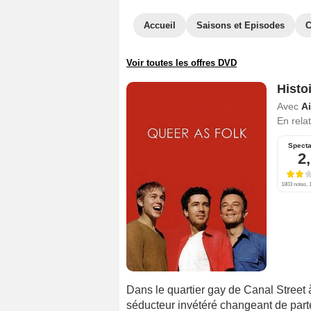
Accueil
Saisons et Episodes
C
Voir toutes les offres DVD
Histo
Avec
Ai
En rela
Specta
2
1803 notes, 1
Dans le quartier gay de Canal Street à
séducteur invétéré changeant de par