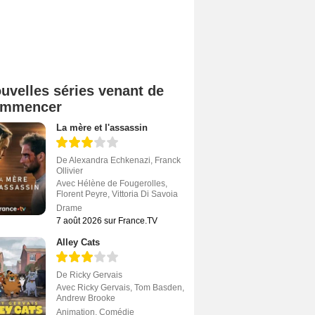
uvelles séries venant de
ommencer
La mère et l'assassin
De
Alexandra Echkenazi
,
Franck
Ollivier
Avec
Hélène de Fougerolles
,
Florent Peyre
,
Vittoria Di Savoia
Drame
7 août 2026 sur France.TV
Alley Cats
De
Ricky Gervais
Avec
Ricky Gervais
,
Tom Basden
,
Andrew Brooke
Animation
,
Comédie