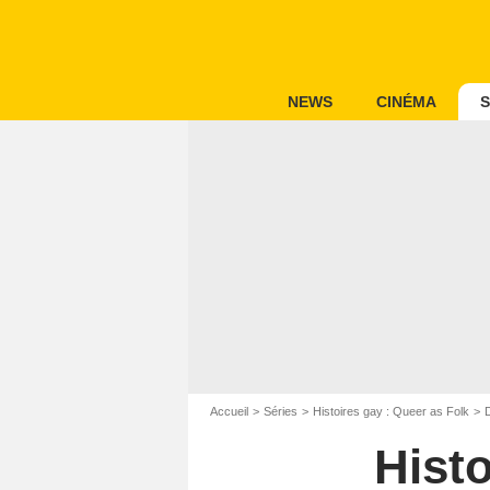
NEWS
CINÉMA
S
Accueil
Séries
Histoires gay : Queer as Folk
Histo