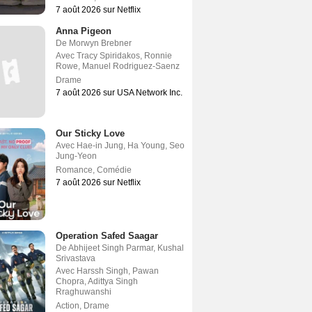
7 août 2026 sur Netflix
Anna Pigeon
De
Morwyn Brebner
Avec
Tracy Spiridakos
,
Ronnie
Rowe
,
Manuel Rodriguez-Saenz
Drame
7 août 2026 sur USA Network Inc.
Our Sticky Love
Avec
Hae-in Jung
,
Ha Young
,
Seo
Jung-Yeon
Romance
,
Comédie
7 août 2026 sur Netflix
Operation Safed Saagar
De
Abhijeet Singh Parmar
,
Kushal
Srivastava
Avec
Harssh Singh
,
Pawan
Chopra
,
Adittya Singh
Rraghuwanshi
Action
,
Drame