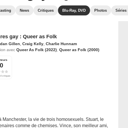
asting
News
Critiques
Blu-Ray, DVD
Photos
Séries 
ires gay : Queer as Folk
dan Gillen
,
Craig Kelly
,
Charlie Hunnam
tion avec
Queer As Folk (2022)
,
Queer as Folk (2000)
teurs
,0
4 critiques
 Manchester, la vie de trois homosexuels. Stuart, le
tenaires comme de chemises. Vince, son meilleur ami,