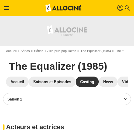
profil
menu
search
Accueil
Séries
Séries TV les plus populaires
The Equalizer (1985)
The Equalizer (1985) S01
The Equalizer (1985)
Accueil
Saisons et Episodes
Casting
News
Vidéo
Saison 1
Acteurs et actrices