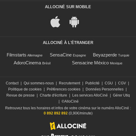
ALLOCINÉ SUR MOBILE
ALLOCINÉ À L'ÉTRANGER
Filmstarts
SensaCine
Beyazperde
Allemagne
Espagne
Turquie
AdoroCinema
Sensacine México
Brésil
Mexique
Contact
|
Qui sommes-nous
|
Recrutement
|
Publicité
|
CGU
|
CGV
|
Politique de cookies
|
Préférences cookies
|
Données Personnelles
|
Revue de presse
|
Charte d'écriture
|
Les services AlloCiné
|
Gérer Utiq
|
©AlloCiné
Retrouvez tous les horaires et infos de votre cinéma sur le numéro AlloCiné :
0 892 892 892
(0,90€/minute)