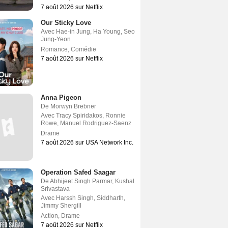
7 août 2026 sur Netflix
Our Sticky Love
Avec
Hae-in Jung
,
Ha Young
,
Seo
Jung-Yeon
Romance
,
Comédie
7 août 2026 sur Netflix
Anna Pigeon
De
Morwyn Brebner
Avec
Tracy Spiridakos
,
Ronnie
Rowe
,
Manuel Rodriguez-Saenz
Drame
7 août 2026 sur USA Network Inc.
Operation Safed Saagar
De
Abhijeet Singh Parmar
,
Kushal
Srivastava
Avec
Harssh Singh
,
Siddharth
,
Jimmy Shergill
Action
,
Drame
7 août 2026 sur Netflix