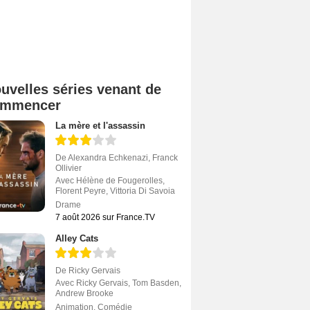
uvelles séries venant de
ommencer
La mère et l'assassin
De
Alexandra Echkenazi
,
Franck
Ollivier
Avec
Hélène de Fougerolles
,
Florent Peyre
,
Vittoria Di Savoia
Drame
7 août 2026 sur France.TV
Alley Cats
De
Ricky Gervais
Avec
Ricky Gervais
,
Tom Basden
,
Andrew Brooke
Animation
,
Comédie