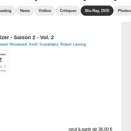
asting
News
Vidéos
Critiques
Blu-Ray, DVD
Photos
zer - Saison 2 - Vol. 2
ward Woodward
,
Keith Szarabajka
,
Robert Lansing
eurs
2
ritique
neuf à partir de
36,00 €