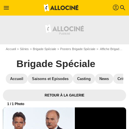
profil
menu
search
Accueil
Séries
Brigade Spéciale
Posters Brigade Spéciale
Affiche Brigade Spéciale
Brigade Spéciale
Accueil
Saisons et Episodes
Casting
News
Critiq
RETOUR À LA GALERIE
1
/ 1 Photo