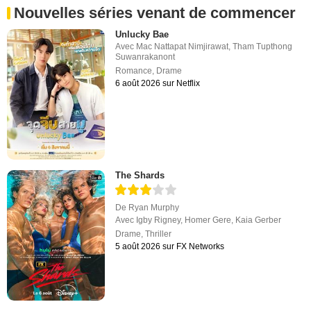
Nouvelles séries venant de commencer
Unlucky Bae
Avec
Mac Nattapat Nimjirawat
,
Tham Tupthong
Suwanrakanont
Romance
,
Drame
6 août 2026 sur Netflix
The Shards
De
Ryan Murphy
Avec
Igby Rigney
,
Homer Gere
,
Kaia Gerber
Drame
,
Thriller
5 août 2026 sur FX Networks