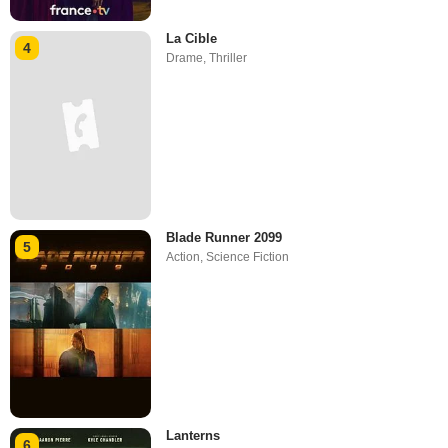
La Cible
4
Drame
,
Thriller
Blade Runner 2099
5
Action
,
Science Fiction
Lanterns
6