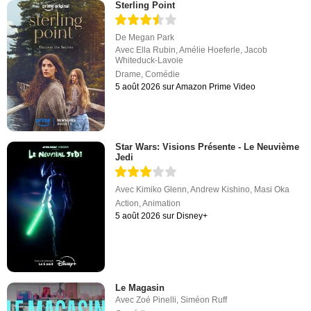
Sterling Point
De
Megan Park
Avec
Ella Rubin
,
Amélie Hoeferle
,
Jacob
Whiteduck-Lavoie
Drame
,
Comédie
5 août 2026 sur Amazon Prime Video
Star Wars: Visions Présente - Le Neuvième
Jedi
Avec
Kimiko Glenn
,
Andrew Kishino
,
Masi Oka
Action
,
Animation
5 août 2026 sur Disney+
Le Magasin
Avec
Zoé Pinelli
,
Siméon Ruff